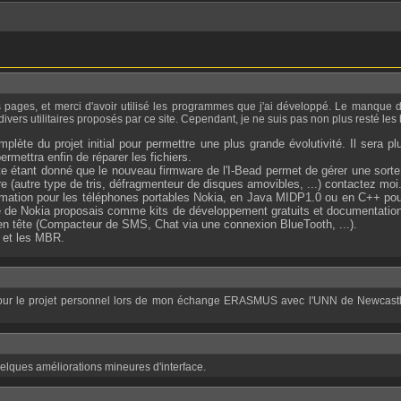
ers utilitaires proposés par ce site. Cependant, je ne suis pas non plus resté les br
te du projet initial pour permettre une plus grande évolutivité. Il sera plus
 permettra enfin de réparer les fichiers.
te étant donné que le nouveau firmware de l'I-Bead permet de gérer une sorte
re (autre type de tris, défragmenteur de disques amovibles, ...) contactez moi
mmation pour les téléphones portables Nokia, en Java MIDP1.0 ou en C++ pou
ite de Nokia proposais comme kits de développement gratuits et documentatio
s en tête (Compacteur de SMS, Chat via une connexion BlueTooth, ...).
B et les MBR.
quelques améliorations mineures d'interface.