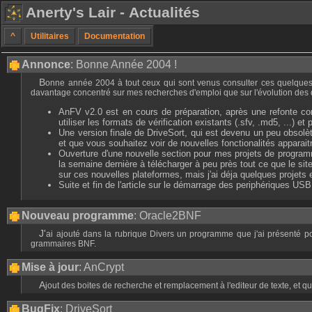
Anerty's Lair - Actualités
^
Utilitaires
Documentation
Annonce
: Bonne Année 2004 !
Bonne année 2004 à tout ceux qui sont venus consulter ces quelques pages, et merci d'avoir utilisé les programmes que j'ai développé. Le manque de mises à jour du site ces deux derniers mois reflète le fait que je me suis
davantage concentré sur mes recherches d'emploi que sur l'évolution des div
AnFV v2.0 est en cours de préparation, après une refonte complè
utiliser les formats de vérification existants (.sfv, .md5, ...) et
Une version finale de DriveSort, qui est devenu un peu obsolè
et que vous souhaitez voir de nouvelles fonctionalités apparait
Ouverture d'une nouvelle section pour mes projets de progra
la semaine dernière à télécharger à peu près tout ce que le s
sur ces nouvelles plateformes, mais j'ai déja quelques projet
Suite et fin de l'article sur le démarrage des periphériques US
Nouveau programme
: Oracle2BNF
J'ai ajouté dans la rubrique Divers un programme que j'ai présenté pour le projet personnel lors de mon échange ERASMUS avec l'UNN de Newcastle. C'est un convertisseur de diagrames de la documentation d'Oracle 8 en
grammaires BNF.
Mise à jour
: AnCrypt
Ajout des boites de recherche et remplacement à l'editeur de texte, et 
BugFix
: DriveSort