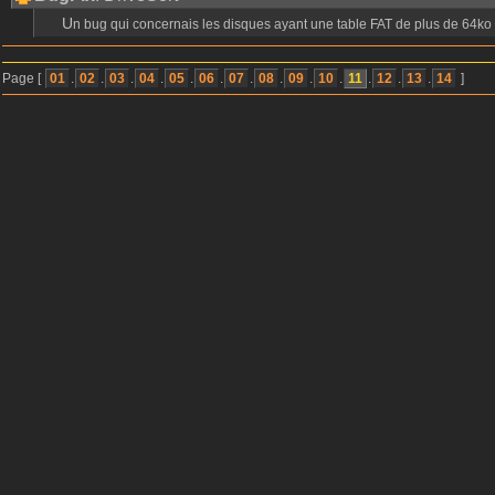
Un bug qui concernais les disques ayant une table FAT de plus de 64ko 
Page [
01
.
02
.
03
.
04
.
05
.
06
.
07
.
08
.
09
.
10
.
11
.
12
.
13
.
14
]