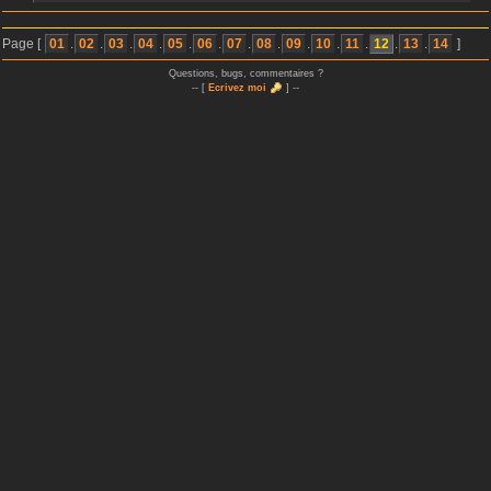
Page [
01
.
02
.
03
.
04
.
05
.
06
.
07
.
08
.
09
.
10
.
11
.
12
.
13
.
14
]
Questions, bugs, commentaires ?
-- [
Ecrivez moi
] --