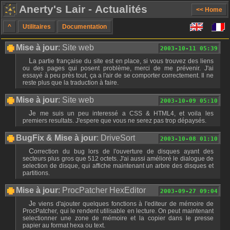
Anerty's Lair - Actualités
<< Home
^
Utilitaires
Documentation
Mise à jour
: Site web
2003-10-11 05:39
La partie française du site est en place, si vous trouvez des liens
ou des pages qui posent problème, merci de me prévenir. J'ai
essayé à peu près tout, ça a l'air de se comporter correctement. Il ne
reste plus que la traduction à faire.
Mise à jour
: Site web
2003-10-09 05:10
Je me suis un peu interessé a CSS & HTML4, et voila les
premiers resultats. J'espere que vous ne serez pas trop dépaysés.
BugFix & Mise à jour
: DriveSort
2003-10-08 01:10
Correction du bug lors de l'ouverture de disques ayant des
secteurs plus gros que 512 octets. J'ai aussi amélioré le dialogue de
selection de disque, qui affiche maintenant un arbre des disques et
partitions.
Mise à jour
: ProcPatcher HexEditor
2003-09-27 09:04
Je viens d'ajouter quelques fonctions à l'editeur de mémoire de
ProcPatcher, qui le rendent utilisable en lecture. On peut maintenant
selectionner une zone de mémoire et la copier dans le presse
papier au format hexa ou text.