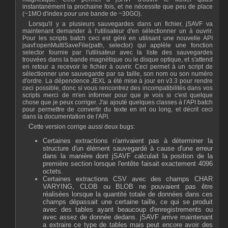
instantanément la prochaine fois, et ne nécessite que peu de place
(~1MO d'index pour une bande de ~30GO).
Lorsqu'il y a plusieurs sauvegardes dans un fichier, jSAVF va
maintenant demander à l'utilisateur d'en sélectionner un à ouvrir.
Pour les scripts batch ceci est géré en utilisant une nouvelle API
jsavf:openMultiSaveFile(path, selector) qui applèle une fonction
selector fournie par l'utilisateur avec la liste des sauvegardes
trouvées dans la bande magnétique ou le disque optique, et s'attend
en retour a recevoir le fichier à ouvrir. Ceci permet à un script de
sélectionner une sauvegarde par sa taille, son nom ou son numéro
d'ordre. La dépendence JEXL a été mise à jour en v3.3 pour rendre
ceci possible, donc si vous rencontrez des incompatibilités dans vos
scripts merci de m'en informer pour que je vois si c'est quelque
chose que je peux corriger. J'ai ajouté quelques classes à l'API batch
pour permettre de convertir du texte en int ou long, et décrit ceci
dans la documentation de l'API.
Cette version corrige aussi deux bugs:
Certaines extractions n'arrivaient pas à déterminer la
structure d'un élément sauvegardé à cause d'une erreur
dans la manière dont jSAVF calculait la position de la
première section lorsque l'entête faisait exactement 4096
octets.
Certaines extractions CSV avec des champs CHAR
VARYING, CLOB ou BLOB ne pouvaient pas être
réalisées lorsque la quantité totale de données dans ces
champs dépassait une certaine taille, ce qui se produit
avec des tables ayant beaucoup d'enregistrements ou
avec assez de donnée dedans. jSAVF arrive maintenant
a extraire ce type de tables mais peut encore avoir des