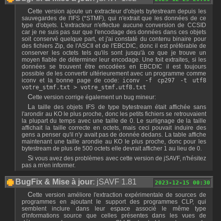
Cette version ajoute un extracteur d'objets bytestream depuis les
sauvegardes de l'IFS (*STMF), qui n'extrait que les données de ce
type d'objets. L'extracteur n'effectue aucune conversion de CCSID
car je ne suis pas sur que l'encodage des données dans ces objets
soit conservé quelque part, et j'ai constaté du contenu binaire pour
des fichiers Zip, de l'ASCII et de l'EBCDIC, donc il est préférable de
conserver les octets tels qu'ils sont jusqu'à ce que je trouve un
moyen fiable de déterminer leur encodage. Une foit extraites, si les
données se trouvent être encodées en EBCDIC il est toujours
possible de les convertir ultérieurement avec un programme comme
iconv et la bonne page de code:
iconv -f cp297 -t utf8
votre_stmf.txt > votre_stmf.utf8.txt
Cette version corrige également un bug mineur:
La taille des objets IFS de type bytestream était affichée sans
l'arondir au KO le plus proche, donc les petits fichiers se retrouvaient
la plupart du temps avec une taille de 0. Le surlignage de la taille
affichait la taille correcte en octets, mais ceci pouvait induire des
gens a penser qu'il n'y avait pas de donnée dedans. La table affiche
maintenant une taille arondie au KO le plus proche, donc pour les
bytestream de plus de 500 octets elle devrait afficher 1 au lieu de 0.
Si vous avez des problèmes avec cette version de jSAVF, n'hésitez
pas a m'en informer.
BugFix & Mise à jour
: jSAVF 1.81
2023-12-15 00:30
Cette version améliore l'extraction expérimentale de sources de
programmes en ajoutant le support des programmes CLP, qui
semblent inclure dans leur espace associé le même type
d'informations source que celles présentes dans les vues de