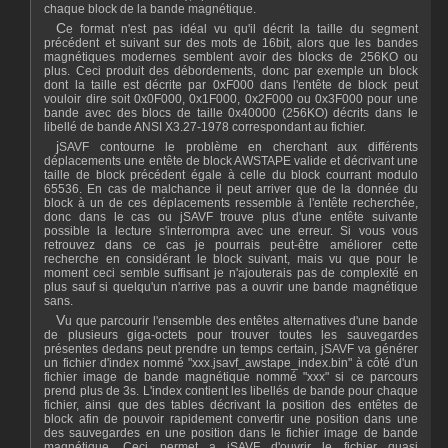
chaque block de la bande magnétique.
Ce format n'est pas idéal vu qu'il décrit la taille du segment
précédent et suivant sur des mots de 16bit, alors que les bandes
magnétiques modernes semblent avoir des blocks de 256KO ou
plus. Ceci produit des débordements, donc par exemple un block
dont la taille est décrite par 0xF000 dans l'entête de block peut
vouloir dire soit 0x0F000, 0x1F000, 0x2F000 ou 0x3F000 pour une
bande avec des blocs de taille 0x40000 (256KO) décrits dans le
libellé de bande ANSI X3.27-1978 correspondant au fichier.
jSAVF contourne le problème en cherchant aux différents
déplacements une entête de block AWSTAPE valide et décrivant une
taille de block précédent égale à celle du block courrant modulo
65536. En cas de malchance il peut arriver que de la donnée du
block à un de ces déplacements ressemble à l'entête recherchée,
donc dans le cas ou jSAVF trouve plus d'une entête suivante
possible la lecture s'interrompra avec une erreur. Si vous vous
retrouvez dans ce cas je pourrais peut-être améliorer cette
recherche en considérant le block suivant, mais vu que pour le
moment ceci semble suffisant je n'ajouterais pas de complexité en
plus sauf si quelqu'un n'arrive pas a ouvrir une bande magnétique
sans.
Vu que parcourir l'ensemble des entêtes alternatives d'une bande
de plusieurs giga-octets pour trouver toutes les sauvegardes
présentes dedans peut prendre un temps certain, jSAVF va générer
un fichier d'index nommé "xxx.jsavf_awstape_index.bin" à côté d'un
fichier image de bande magnétique nommé "xxx" si ce parcours
prend plus de 3s. L'index contient les libellés de bande pour chaque
fichier, ainsi que des tables décrivant la position des entêtes de
block afin de pouvoir rapidement convertir une position dans une
des sauvegardes en une position dans le fichier image de bande
magnétique. Ceci permet a jSAVF d'ouvrir le fichier quasi