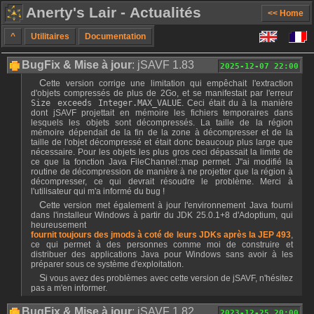
Anerty's Lair - Actualités
<< Home
^
Utilitaires
Documentation
BugFix & Mise à jour
: jSAVF 1.83
2025-12-07 22:00
Cette version corrige une limitation qui empêchait l'extraction
d'objets compressés de plus de 2Go, et se manifestait par l'erreur
Size exceeds Integer.MAX_VALUE
. Ceci était du à la manière
dont jSAVF projettait en mémoire les fichiers temporaires dans
lesquels les objets sont décompressés. La taille de la région
mémoire dépendait de la fin de la zone à décompresser et de la
taille de l'objet décompressé et était donc beaucoup plus large que
nécessaire. Pour les objets les plus gros ceci dépassait la limite de
ce que la fonction Java FileChannel::map permet. J"ai modifié la
routine de décompression de manière à ne projetter que la région à
décompresser, ce qui devrait résoudre le problème. Merci à
l'utilisateur qui m'a informé du bug !
Cette version met également à jour l'environnement Java fourni
dans l'installeur Windows à partir du JDK 25.0.1+8 d'Adoptium, qui
heureusement
fournit toujours des jmods à coté de leurs JDKs après la JEP 493
,
ce qui permet à des personnes comme moi de construire et
distribuer des applications Java pour Windows sans avoir à les
préparer sous ce système d'exploitation.
Si vous avez des problèmes avec cette version de jSAVF, n'hésitez
pas a m'en informer.
BugFix & Mise à jour
: jSAVF 1.82
2023-12-25 20:00