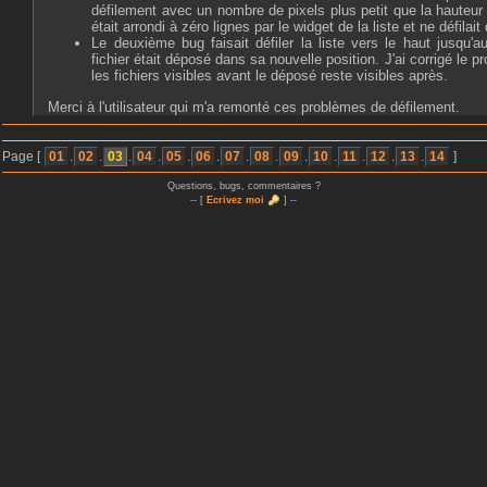
défilement avec un nombre de pixels plus petit que la hauteur d
était arrondi à zéro lignes par le widget de la liste et ne défilai
Le deuxième bug faisait défiler la liste vers le haut jusqu'au
fichier était déposé dans sa nouvelle position. J'ai corrigé le
les fichiers visibles avant le déposé reste visibles après.
Merci à l'utilisateur qui m'a remonté ces problèmes de défilement.
Page [
01
.
02
.
03
.
04
.
05
.
06
.
07
.
08
.
09
.
10
.
11
.
12
.
13
.
14
]
Questions, bugs, commentaires ?
-- [
Ecrivez moi
] --