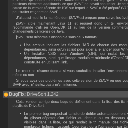
il semble qu'un des éléments d'index du SAVF était trop gros et a ét
plusieurs éléments additionels, ce que jSAVF ne savait pas traiter. Je ne s
cause de la version récente de l'OS sur lequel le SAVF a été préparé (V
peut traiter ce genre de SAVF.
J'ai aussi modifié la manière dont jSAVF est préparé pour suivre les évo
jSAVF cible maintenant Java 11, et requiert donc un tel environnement pour tourner. Je
recommande d'utiliser OpenJDK 11 au lieu de la version commerci
changements de license de Java.
jSAVF sera désormais disponible sous deux formats:
Une archive incluant les fichiers JAR de chacun des mod
dépendances, ainsi qu'un script pour aider à le lancer pour Wi
Un Installer NSIS pour Windows (x64), qui inclut le
dépendances, ainsi que l'image modulaire minimale d'OpenJDK
construite en utilisant jlink.
Le choix se résume donc a si vous souhaitez installer l'environnement Java environment vous
même ou non.
Si vous avez des problèmes avec cette version de jSAVF ou que vous n'arrivez pas à ouvrir un
SAVF avec, n'hésitez pas a m'en informer.
BugFix
: DriveSort 1.242
Cette version corrige deux bugs de défilement dans la liste des fichiers qui affectaient le mode
playlist de DriveSort:
Le premier bug empechait la liste de défiler automatiquement v
du glisser-déposer d'un fichier au dessus ou en dessous d
visibles dans la liste, ce qui rendait le tri manuel des fich
nombreux fichiers frustrant. Ceci était du à l'utilisation par 