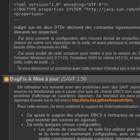
<?xml version="1.0" encoding="UTF-8"?>

<!DOCTYPE properties SYSTEM "http://java.sun.com/dt
<properties>

malgré que les deux DTDs décrivent des contraintes rigoureusemen
éléments les respectent.
J'ai donc converti la configuration vers l'ancien format de properties car ce format a moins de
chance de subire une régression de la sorte, et aussi parceque la configu
besoin d'être conservée en XML.
J'ai aussi profité de cette occasion pour mettre à jour la version du JRE OpenJDK intégré dans
l'installer Windows (v11.0.7+10), l'installeur NSIS lui même (v3.0.5), et
(slf4j, outils de build, ...).
Si vous découvrez un problème avec cette version n'hésitez pas à me le
BugFix & Mise à jour
: jSAVF 1.50
Un utilisateur m'a remonté avoir des problèmes avec des SAVF Japonais. L'extraction de fichiers
sources ne fonctionnait pas à cause d'un type de champ DBCS non suppor
problème d'affichage de caractères Japonais. J'ai reproduit les deux 
Japonais trouvés sur le net (merci
http://hrm.fixa.jp/free/freesoft.htm
).
Pour cette version, j'ai donc amélioré le support de l'internationalisatio
J'ai ajouté le support des champs DBCS à l'extracteur de so
peut exporter des sources en Japonais.
J'ai rendu quelques choses configurables:
Les polices de caractères de taille fixe utilisés pour l
et du texte sont maintenant configurables, avec un a
rendre correctement quelques caractères internationau