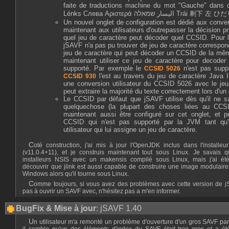
faite de traductions machine du mot "Gauche" dans 
Lénks Слева Αριστερά ار שמאלה
Un nouvel onglet de configuration est dédié aux conver
maintenant aux utilisateurs d'outrepasser la décision 
quel jeu de caractère peut décoder quel CCSID. Pour 
jSAVF n'a pas pu trouver de jeu de caractère correspon
jeu de caractère qui peut décoder un CCSID de la même 
maintenant utiliser ce jeu de caractère pour decode
supporté. Par exemple le
n'est pas supp
CCSID 5026
l'est au travers du jeu de caractère Java
CCSID 930
une conversion utilisateur du CCSID 5026 avec le je
peut extraire la majorité du texte correctement lors d'un
Le CCSID par défaut que jSAVF utilise dès qu'il ne 
quelquechose (la plupart des choses liées au CC
maintenant aussi être configuré sur cet onglet, et p
CCSID qui n'est pas supporté par la JVM tant qu'i
utilisateur qui lui assigne un jeu de caractère.
Coté construction, j'ai mis à jour l'OpenJDK inclus dans l'installeur de jSAVF pour Windows
(v11.0.4+11), et je construis maintenant tout sous Linux. Je savais 
installeurs NSIS avec un makensis compilé sous Linux, mais j'ai ét
découvrir que jlink est aussi capable de construire une image modulai
Windows alors qu'il tourne sous Linux.
Comme toujours, si vous avez des problèmes avec cette version de jSAVF ou que vous n'arrivez
pas à ouvrir un SAVF avec, n'hésitez pas a m'en informer.
BugFix & Mise à jour
: jSAVF 1.40
Un utilisateur m'a remonté un problème d'ouverture d'un gros SAVF par jSAVF. Après investigation,