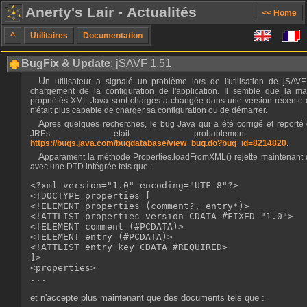
Anerty's Lair - Actualités
<< Home
^
Utilitaires
Documentation
BugFix & Update
: jSAVF 1.51
Un utilisateur a signalé un problème lors de l'utilisation de jSAVF avec un message lié au
chargement de la configuration de l'application. Il semble que la ma
propriétés XML Java sont chargés a changée dans une version récente 
n'était plus capable de charger sa configuration ou de démarrer.
Apres quelques recherches, le bug Java qui a été corrigé et reporté dans les versions LTS des
JREs était probablement l
https://bugs.java.com/bugdatabase/view_bug.do?bug_id=8214820
.
Apparament la méthode Properties.loadFromXML() rejette maintenant des fichiers properties XML
avec une DTD intégrée tels que :
<?xml version="1.0" encoding="UTF-8"?>

<!DOCTYPE properties [

<!ELEMENT properties (comment?, entry*)>

<!ATTLIST properties version CDATA #FIXED "1.0">

<!ELEMENT comment (#PCDATA)>

<!ELEMENT entry (#PCDATA)>

<!ATTLIST entry key CDATA #REQUIRED>

]>

<properties>

et n'accepte plus maintenant que des documents tels que :